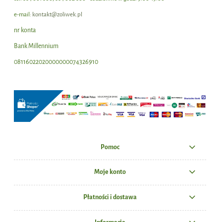
e-mail:
kontakt@zoliwek.pl
nr konta
Bank Millennium
08116022020000000074326910
Pomoc
Moje konto
Płatności i dostawa