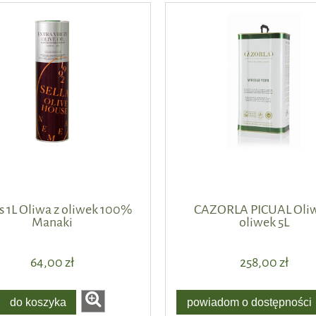
as 1L Oliwa z oliwek 100%
CAZORLA PICUAL Oliw
Manaki
oliwek 5L
64,00 zł
258,00 zł
do koszyka
powiadom o dostępności