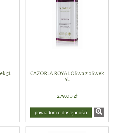
ek 5L
CAZORLA ROYAL Oliwa z oliwek
5L
279,00 zł
powiadom o dostępności