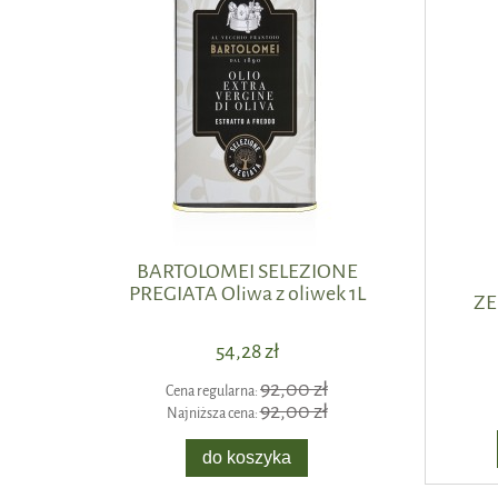
BARTOLOMEI SELEZIONE
Hrysos
PREGIATA Oliwa z oliwek 1L
ZE
54,28 zł
92,00 zł
Cena regularna:
Cen
92,00 zł
Najniższa cena:
Naj
do koszyka