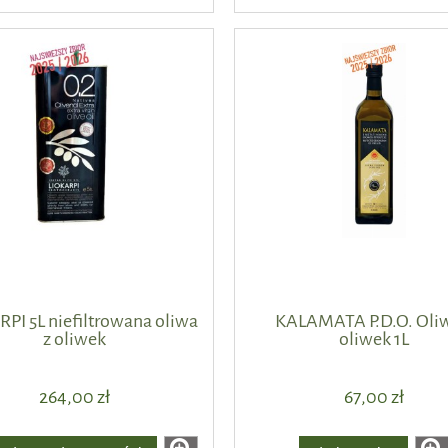
PI 5L niefiltrowana oliwa
KALAMATA P.D.O. Oliw
z oliwek
oliwek 1L
264,00 zł
67,00 zł