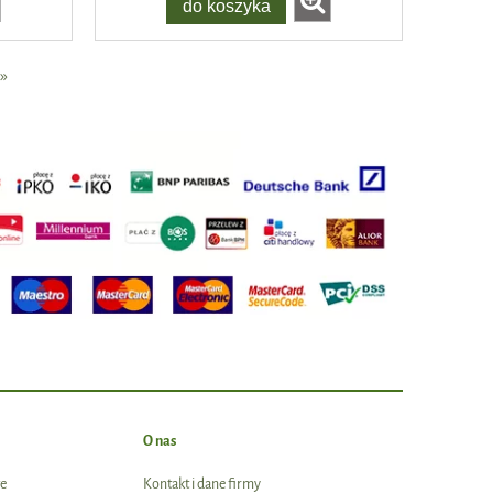
do koszyka
»
O nas
e
Kontakt i dane firmy