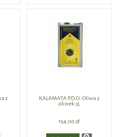
a z
KALAMATA P.D.O. Oliwa z
oliwek 3L
154,00 zł