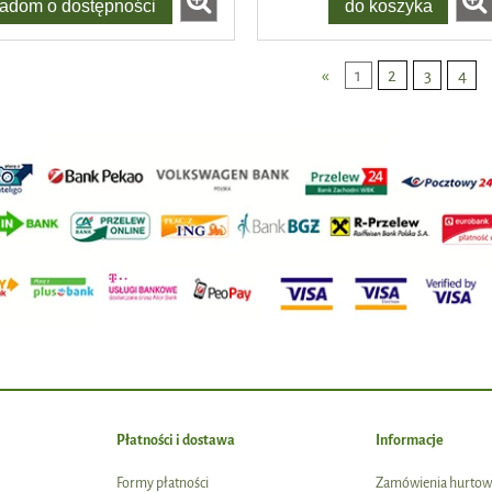
adom o dostępności
do koszyka
«
1
2
3
4
Płatności i dostawa
Informacje
Formy płatności
Zamówienia hurtow