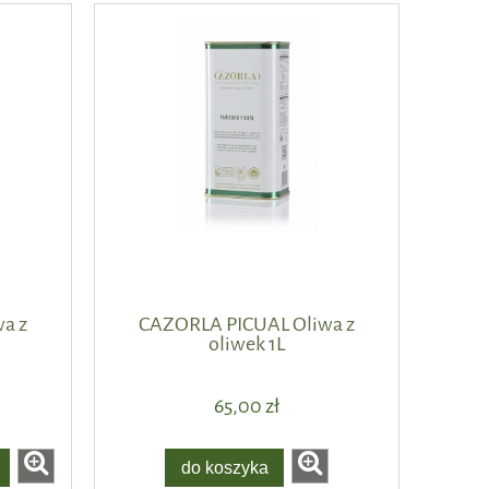
a z
CAZORLA PICUAL Oliwa z
oliwek 1L
65,00 zł
do koszyka