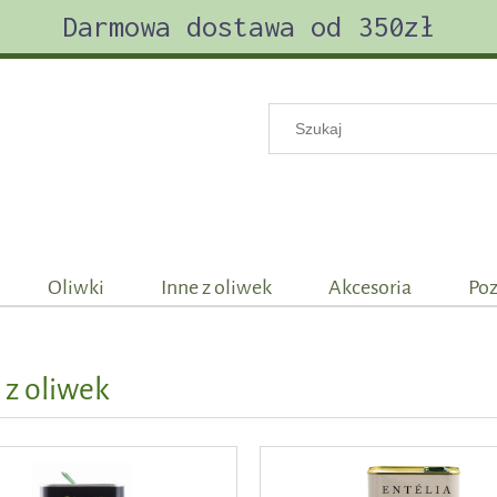
Darmowa dostawa od 350zł
Oliwki
Inne z oliwek
Akcesoria
Poz
 z oliwek