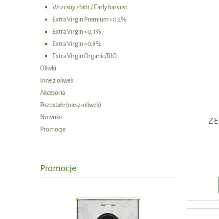
Wczesny zbiór / Early harvest
Extra Virgin Premium <0,2%
Extra Virgin <0,3%
Extra Virgin <0,8%
Extra Virgin Organic/BIO
Oliwki
Inne z oliwek
Akcesoria
Pozostałe (nie-z-oliwek)
Nowości
ZE
Promocje
Promocje