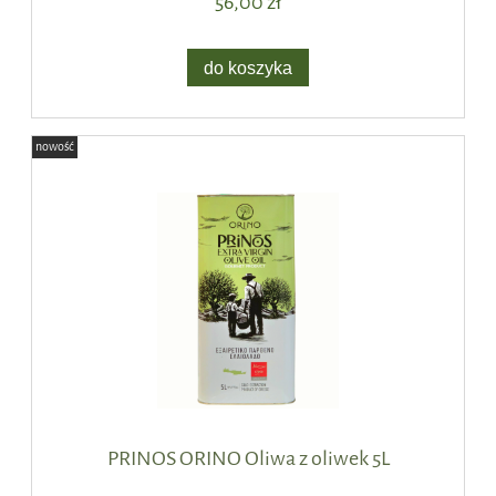
56,00 zł
do koszyka
nowość
PRINOS ORINO Oliwa z oliwek 5L