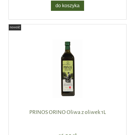
do koszyka
nowość
PRINOS ORINO Oliwa z oliwek 1L