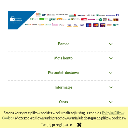
Pomoc
Moje konto
Płatności i dostawa
Informacje
O nas
Strona korzysta z plików cookies w celu realizacji usług i zgodnie z
Polityką Plików
Cookies
. Możesz określić warunki przechowywania lub dostępu do plików cookies w
pokaż pełną wersję strony
Twojej przeglądarce.
Sklep internetowy Shoper.pl