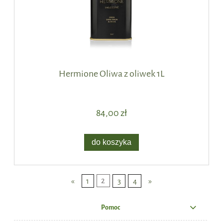
Hermione Oliwa z oliwek 1L
84,00 zł
do koszyka
«
1
2
3
4
»
Pomoc