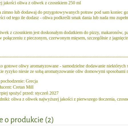
j jakości oliwa z oliwek z czosnkiem 250 ml
 zimno lub dodawaj do przygotowywanych potraw pod sam koniec gotowa
ści od tego ile dodasz - oliwa podkreśli smak dania lub nada mu zupe
liwek z czosnkiem jest doskonałym dodatkiem do pizzy, makaronów, pa
w połączeniu z pieczonym, czerwonym mięsem, szczególnie z jagnięcin
-----------------------------------------------------------------------------------------
ko gotowe oliwy aromatyzowane - samodzielne dodawanie niektórych 
akie ryzyko niesie ze sobą aromatyzowanie oliw domowymi sposobami
j pochodzenie: Grecja
ucent: Cretan Mill
epiej spożyć przed: styczeń 2027
 Oliwa z oliwek 750ml
Oliwa z oliwek z oregano 250m
dniki: oliwa z oliwek najwyższej jakości z pierwszego tłoczenia, czosn
54,40 zł
15,20 zł
e o produkcie (2)
64,00 zł
19,00 zł
a regularna:
Cena regularna: