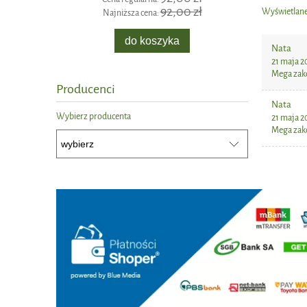
92,00 zł
Wyświetlane 
Najniższa cena:
Naj
do koszyka
Nata
21 maja 2
Mega zakoc
Producenci
Nata
Wybierz producenta
21 maja 2
Mega zakoc