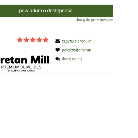
powiadom o dostępności
dodaj do przechowalni
zapytaj o produkt
poleć znajomemu
dodaj opinię