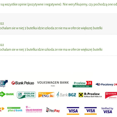
64,00 zł
19,00 zł
są wszystkie opinie (pozytywne i negatywne). Nie weryfikujemy, czy pochodzą one od k
niższa cena:
Najniższa cena:
do koszyka
do koszyka
022
halam sie w niej 3 butelka idzie szkoda ze nie ma w ofercie większej butelki
022
halam sie w niej 3 butelka idzie szkoda ze nie ma w ofercie większej butelki