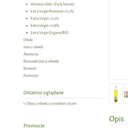
Wczesny zbiór / Early harvest
Extra Virgin Premium <0,2%
Extra Virgin <0,3%
Extra Virgin <0,8%
Extra Virgin Organic/BIO
Oliwki
Inne z oliwek
Akcesoria
Pozostałe (nie-z-oliwek)
Nowości
Promocje
Ostatnio oglądane
Oliwa z oliwek z czosnkiem 250ml
Opis
Promocje