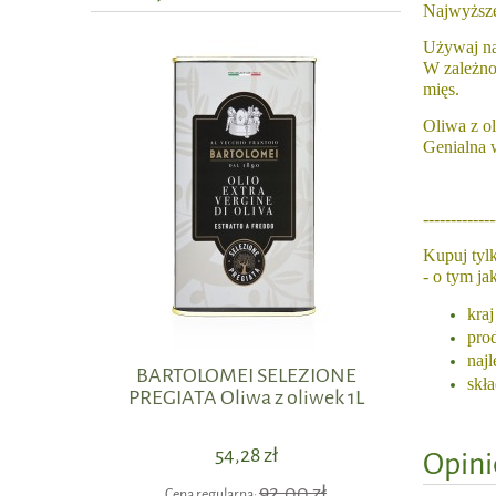
Najwyższe
Używaj na
W zależno
mięs.
Oliwa z o
Genialna 
-------------
Kupuj tyl
- o tym j
kra
prod
najl
BARTOLOMEI SELEZIONE
Hrysos
skła
PREGIATA Oliwa z oliwek 1L
54,28 zł
Opini
92,00 zł
Cena regularna:
Cen