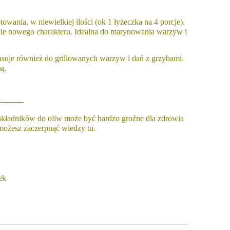
nia, w niewielkiej ilości (ok 1 łyżeczka na 4 porcje).
łnie nowego charakteru. Idealna do marynowania warzyw i
suje również do grillowanych warzyw i dań z grzybami.
ą.
----------
składników do oliw może być bardzo groźne dla zdrowia
 możesz zaczerpnąć wiedzy
tu
.
l
Oliwa z oliwek z cytryną 250ml
ek
15,20 zł
19,00 zł
Cena regularna: