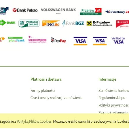
Płatności i dostawa
Informacje
Formy płatności
Zamówienia hurtow
Czas i koszty realizacji zamówienia
Regulamin sklepu
Polityka prywatnośc
Zwroty i reklamacje
 i zgodnie z
Polityką Plików Cookies
. Możesz określić warunki przechowywania lub dost
Sklep internetowy Shoper.pl