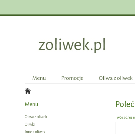
Menu
Promocje
Oliwa z oliwek
Zamówienia hurtowe
Pole
Menu
Oliwa z oliwek
Twój adres e
Oliwki
Inne z oliwek