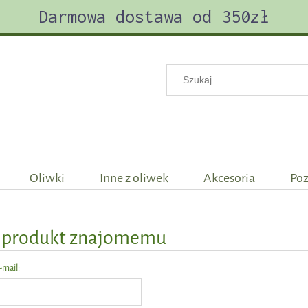
Darmowa dostawa od 350zł
Oliwki
Inne z oliwek
Akcesoria
Poz
ć produkt znajomemu
-mail: