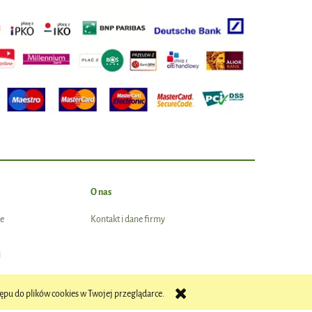
O nas
e
Kontakt i dane firmy
i
ępu do plików cookies w Twojej przeglądarce.