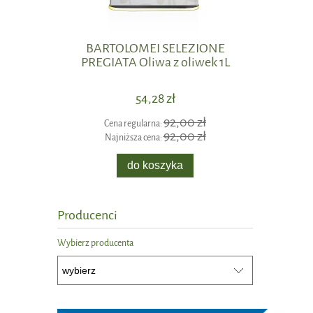
BARTOLOMEI SELEZIONE
Hrysos
PREGIATA Oliwa z oliwek 1L
54,28 zł
92,00 zł
Cena regularna:
Cen
92,00 zł
Najniższa cena:
Naj
do koszyka
Producenci
Wybierz producenta