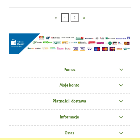
«
1
2
»
Pomoc
Moje konto
Płatności i dostawa
Informacje
O nas