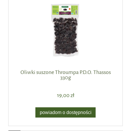
Oliwki suszone Throumpa P.D.O. Thassos
330g
19,00 zł
powiadom o dostępności